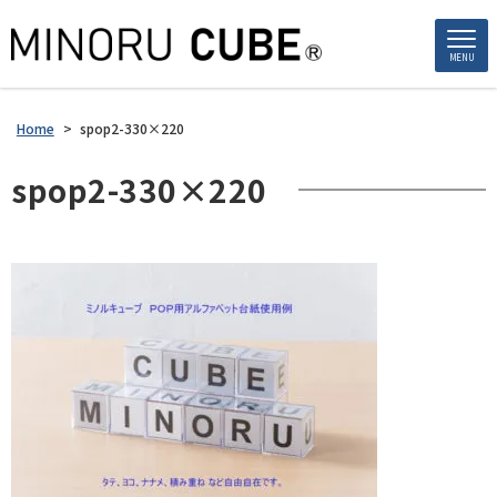
MENU
Home
>
spop2-330×220
spop2-330×220