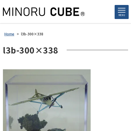
MENU
Home
>
l3b-300×338
l3b-300×338