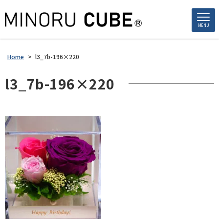
MENU
Home
>
l3_7b-196×220
l3_7b-196×220