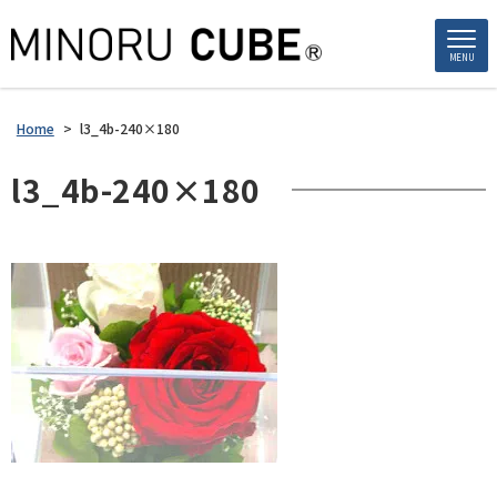
MENU
Home
>
l3_4b-240×180
l3_4b-240×180