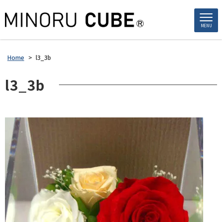
MENU
Home
>
l3_3b
l3_3b