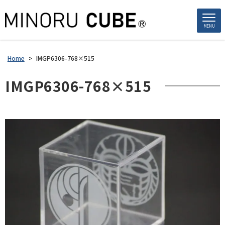
MENU
Home
>
IMGP6306-768×515
IMGP6306-768×515