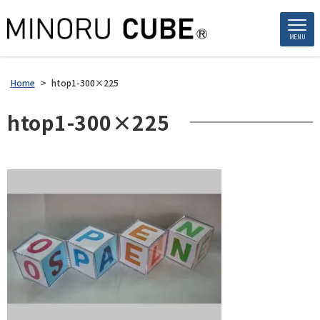
MENU
Home
>
htop1-300×225
htop1-300×225