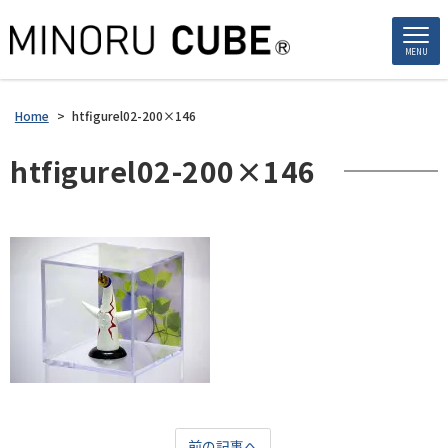
MENU
Home
>
htfigurel02-200×146
htfigurel02-200×146
前の記事へ