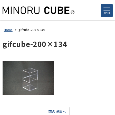
MENU
Home
>
gifcube-200×134
gifcube-200×134
前の記事へ