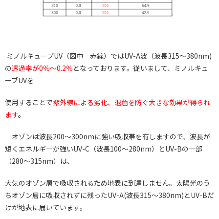
ミノルキューブUV（図中 赤線）ではUV-A波（波長315～380nm)
の
透過率が0％～0.2％
となっております。従いまして、ミノルキュ
ーブUVを
使用することで
紫外線による劣化、退色を防ぐ大きな効果が得られ
ます
。
オゾンは波長200～300nmに強い吸収帯を有しますので、波長が
短くエネルギーが強いUV-C（波長100～280nm）とUV-Bの一部
（280～315nm）は、
大気のオゾン層で吸収されるため地表に到達しません。太陽光のう
ちオゾン層に吸収されずに残ったUV-A(波長315～380nm)とUV-Bだ
けが地表に届いています。