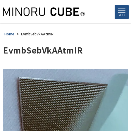
MENU
Home
>
EvmbSebVkAAtmIR
EvmbSebVkAAtmIR