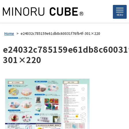
MENU
Home
>
e24032c785159e61db8c60031f76fb4f-301×220
e24032c785159e61db8c60031f
301×220