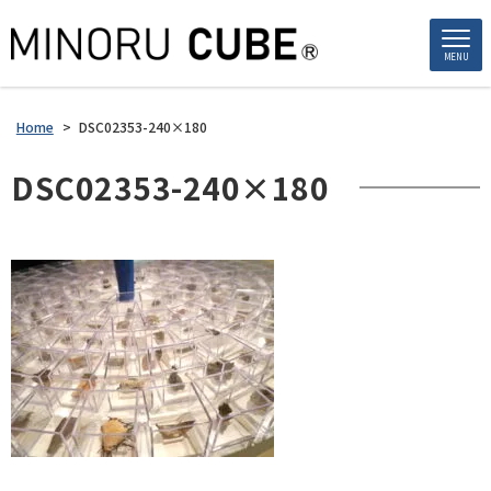
MENU
Home
>
DSC02353-240×180
DSC02353-240×180