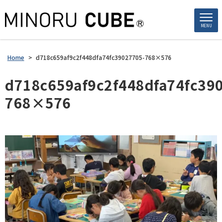
MENU
Home
>
d718c659af9c2f448dfa74fc39027705-768×576
d718c659af9c2f448dfa74fc39
768×576