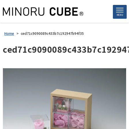
MENU
Home
>
ced71c9090089c433b7c192947b94f35
ced71c9090089c433b7c19294