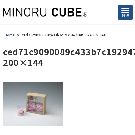
MENU
Home
>
ced71c9090089c433b7c192947b94f35-200×144
ced71c9090089c433b7c19294
200×144