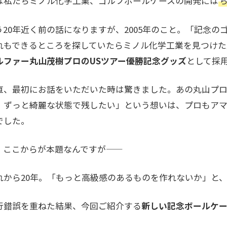
は私たちミノル化学工業、ゴルフボールケースの開発には
う20年近く前の話になりますが、2005年のこと。「記念
れもできるところを探していたらミノル化学工業を見つけた
ルファー丸山茂樹プロのUSツアー優勝記念グッズ
として採
直、最初にお話をいただいた時は驚きました。あの丸山プロ
、ずっと綺麗な状態で残したい」という想いは、プロもア
でした。
、ここからが本題なんですが——
れから20年。「もっと高級感のあるものを作れないか」と
行錯誤を重ねた結果、今回ご紹介する
新しい記念ボールケ