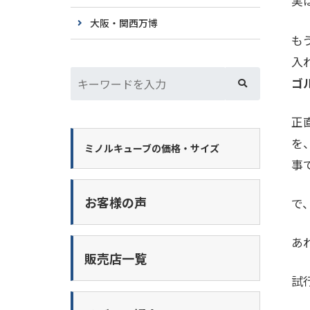
実
大阪・関西万博
も
入
ゴ
正
を
ミノルキューブの価格・サイズ
事
お客様の声
で
あ
販売店一覧
試