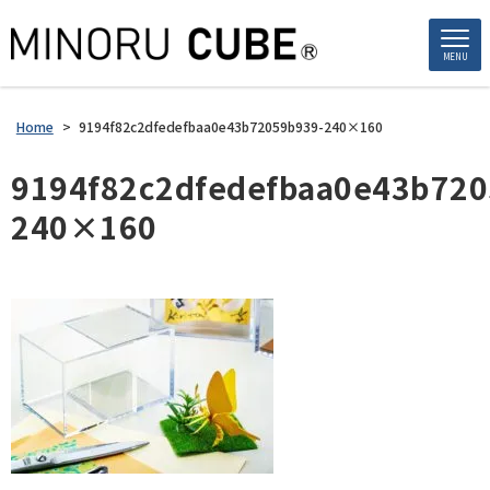
MENU
Home
>
9194f82c2dfedefbaa0e43b72059b939-240×160
9194f82c2dfedefbaa0e43b720
240×160