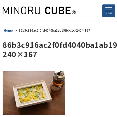
MENU
Home
>
86b3c916ac2f0fd4040ba1ab19ffdd1c-240×167
86b3c916ac2f0fd4040ba1ab19
240×167