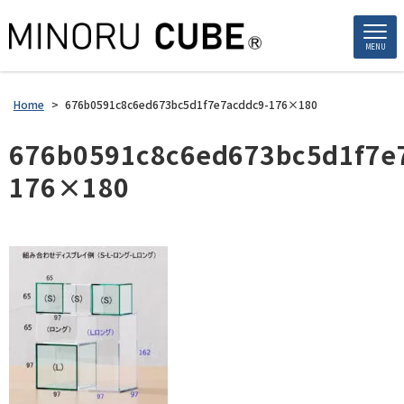
MENU
Home
>
676b0591c8c6ed673bc5d1f7e7acddc9-176×180
676b0591c8c6ed673bc5d1f7e
176×180