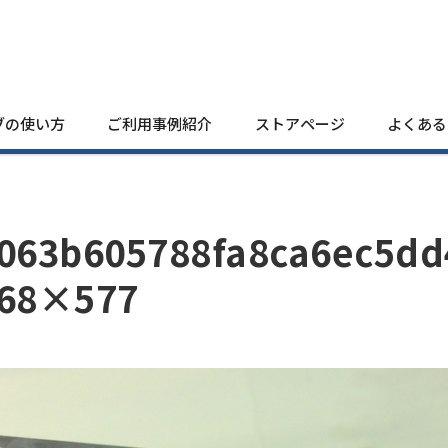
ブの使い方
ご利用事例紹介
ストアページ
よくある
063b605788fa8ca6ec5dd
68×577