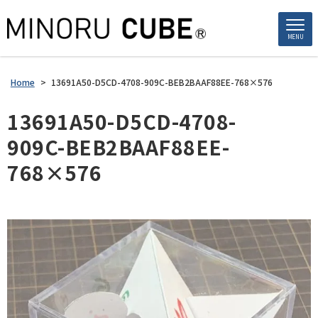
MENU
Home
>
13691A50-D5CD-4708-909C-BEB2BAAF88EE-768×576
13691A50-D5CD-4708-
909C-BEB2BAAF88EE-
768×576