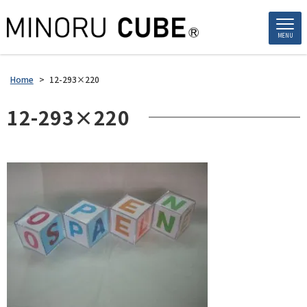
MENU
Home
>
12-293×220
12-293×220