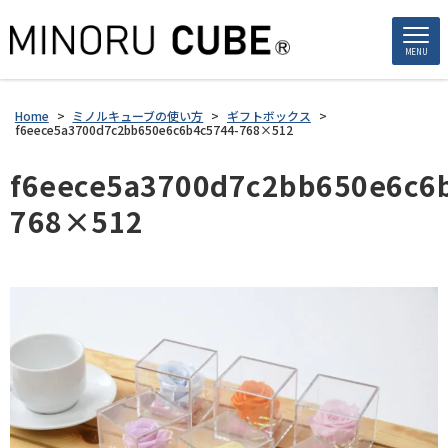
MENU
Home
>
ミノルキューブの使い方
>
ギフトボックス
>
f6eece5a3700d7c2bb650e6c6b4c5744-768×512
f6eece5a3700d7c2bb650e6c6
768×512