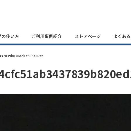
ブの使い方
ご利用事例紹介
ストアページ
よくある
437839b820ed1c385e07cc
4cfc51ab3437839b820ed