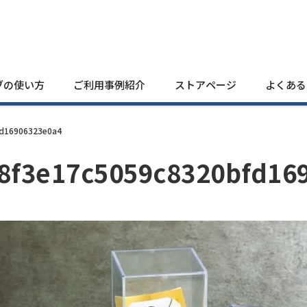
ブの使い方
ご利用事例紹介
ストアページ
よくある
fd16906323e0a4
8f3e17c5059c8320bfd16