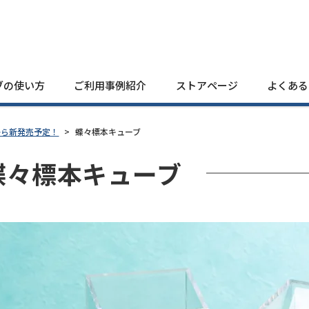
ブの使い方
ご利用事例紹介
ストアページ
よくある
旬から新発売予定！
>
蝶々標本キューブ
蝶々標本キューブ