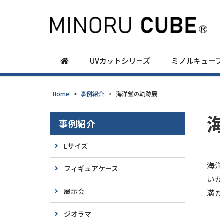
UVカットシリーズ
ミノルキュー
Home
>
事例紹介
>
海洋堂の軌跡展
事例紹介
Lサイズ
海
フィギュアケース
い
展示会
満
ジオラマ