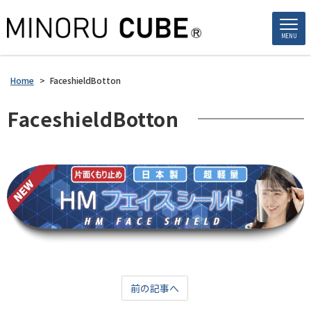
MENU
Home
>
FaceshieldBotton
FaceshieldBotton
前の記事へ